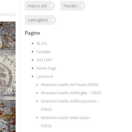
marco pili
murats
samugheo
Pagine
BLOG
Contatti
GALLERY
Home Page
I percorsi
Itinerario Anello del Fiume ITID04
Itinerario Anello dell’Argilla – ITID01
Itinerario Anello dell’Evoluzione –
ITID03
Itinerario Anello della Giara –
ITID02