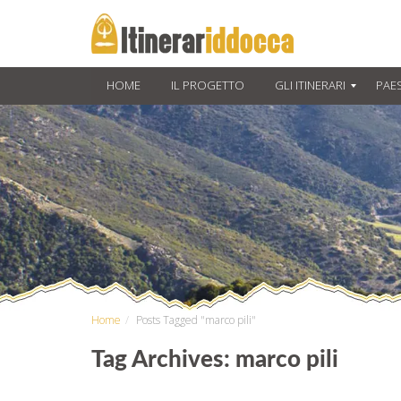
HOME
IL PROGETTO
GLI ITINERARI
PAES
Home
Posts Tagged "marco pili"
Tag Archives: marco pili