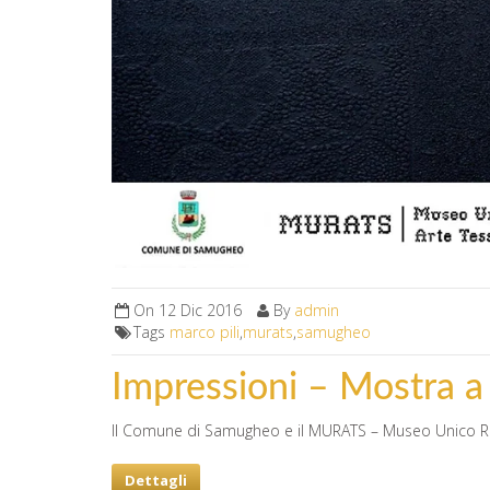
On
12 Dic 2016
By
admin
Tags
marco pili
,
murats
,
samugheo
Impressioni – Mostra 
Il Comune di Samugheo e il MURATS – Museo Unico Reg
Dettagli