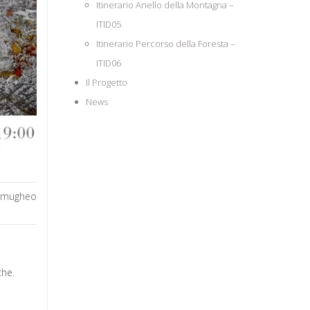
Itinerario Anello della Montagna –
ITID05
Itinerario Percorso della Foresta –
ITID06
Il Progetto
News
Samugheo
che.