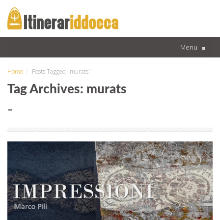
Menu
≡
Home
Posts Tagged "murats"
Tag Archives: murats
-