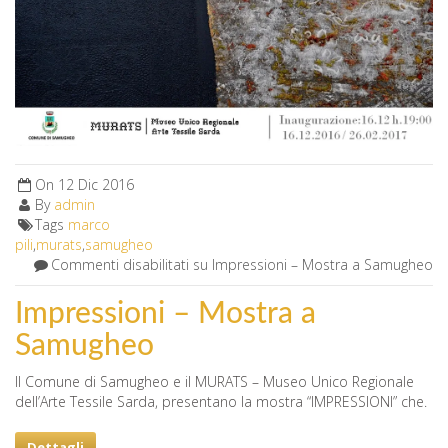
On
12 Dic 2016
By
admin
Tags
marco
pili
,
murats
,
samugheo
Commenti disabilitati
su Impressioni – Mostra a Samugheo
Impressioni – Mostra a
Samugheo
Il Comune di Samugheo e il MURATS – Museo Unico Regionale
dell’Arte Tessile Sarda, presentano la mostra “IMPRESSIONI” che.
Dettagli