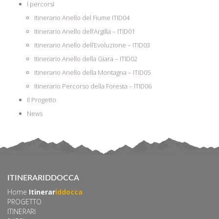
I percorsi
Itinerario Anello del Fiume ITID04
Itinerario Anello dell’Argilla – ITID01
Itinerario Anello dell’Evoluzione – ITID03
Itinerario Anello della Giara – ITID02
Itinerario Anello della Montagna – ITID05
Itinerario Percorso della Foresta – ITID06
Il Progetto
News
ITINERARIDDOCCA
Home
Itinerar
iddocca
PROGETTO
ITINERARI