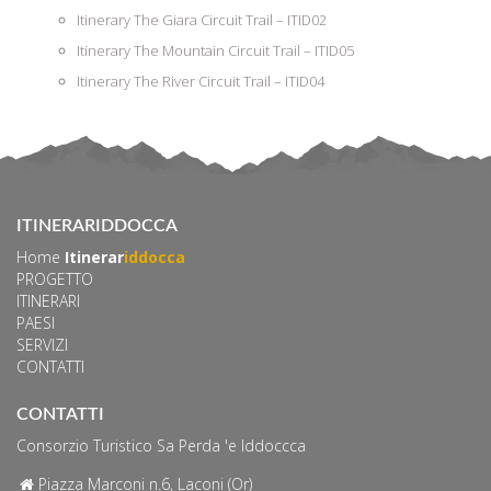
Itinerary The Giara Circuit Trail – ITID02
Itinerary The Mountain Circuit Trail – ITID05
Itinerary The River Circuit Trail – ITID04
ITINERARIDDOCCA
Home
Itinerar
iddocca
PROGETTO
ITINERARI
PAESI
SERVIZI
CONTATTI
CONTATTI
Consorzio Turistico Sa Perda 'e Iddoccca
Piazza Marconi n.6, Laconi (Or)