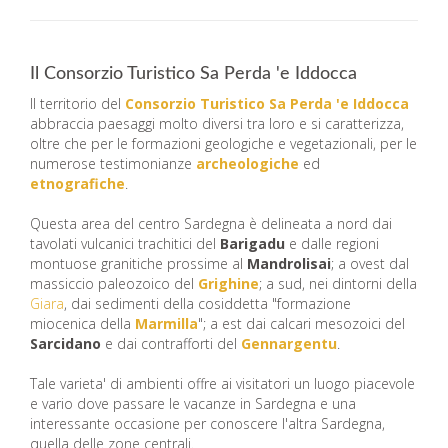
Il Consorzio Turistico Sa Perda 'e Iddocca
Il territorio del
Consorzio Turistico Sa Perda 'e Iddocca
abbraccia paesaggi molto diversi tra loro e si caratterizza,
oltre che per le formazioni geologiche e vegetazionali, per le
numerose testimonianze
archeologiche
ed
etnografiche
.
Questa area del centro Sardegna è delineata a nord dai
tavolati vulcanici trachitici del
Barigadu
e dalle regioni
montuose granitiche prossime al
Mandrolisai
; a ovest dal
massiccio paleozoico del
Grighine
; a sud, nei dintorni della
Giara
, dai sedimenti della cosiddetta "formazione
miocenica della
Marmilla
"; a est dai calcari mesozoici del
Sarcidano
e dai contrafforti del
Gennargentu
.
Tale varieta' di ambienti offre ai visitatori un luogo piacevole
e vario dove passare le vacanze in Sardegna e una
interessante occasione per conoscere l'altra Sardegna,
quella delle zone centrali.