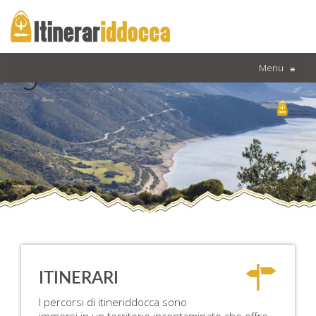
Menu
≡
ITINERARI
I percorsi di itineriddocca sono